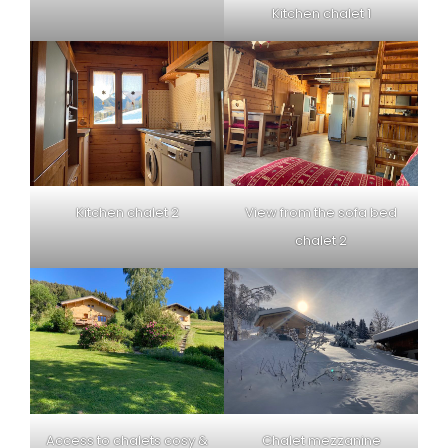
Kitchen chalet 1
Kitchen chalet 2
View from the sofa bed
chalet 2
Access to chalets cosy &
Chalet mezzanine