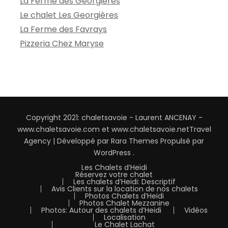
La Ferme des Georgières
Le chalet Les Georgières
La Ferme des Favrays
Pizzeria Chez Maryse
Copyright 2021: chaletsavoie - Laurent ANCENAY -
www.chaletsavoie.com et www.chaletsavoie.net
Travel
Agency | Développé par
Rara Themes
Propulsé par
WordPress
.
Les Chalets d’Heidi
Réservez votre chalet
Les chalets d’Heidi: Descriptif
Avis Clients sur la location de nos chalets
Photos Chalets d’Heidi
Photos Chalet Mezzanine
Photos: Autour des chalets d’Heidi
Vidéos
Localisation
Le Chalet Lachat