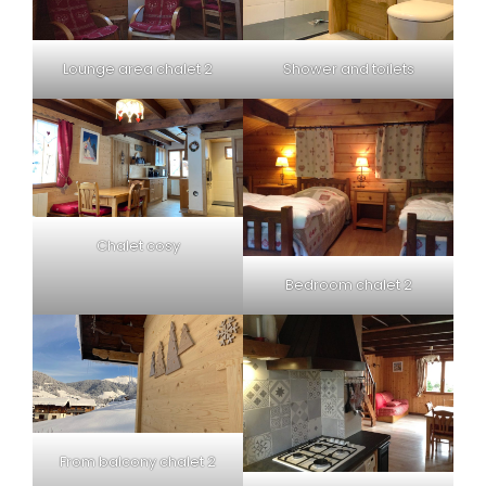
Lounge area chalet 2
Shower and toilets
Chalet cosy
Bedroom chalet 2
From balcony chalet 2