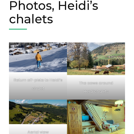
Photos, Heidi’s
chalets
Return off-piste to Heidi’s
The cows around
chalet
Heidi’chalets
Aerial view