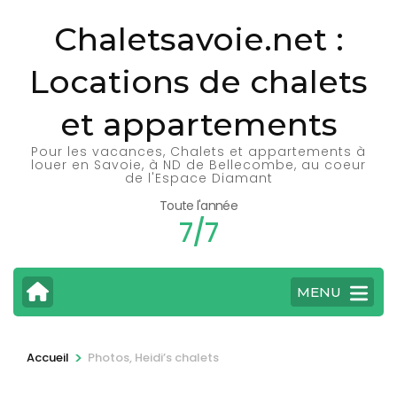
Aller
Chaletsavoie.net :
au
contenu
Locations de chalets
(Pressez
Entrée)
et appartements
Pour les vacances, Chalets et appartements à
louer en Savoie, à ND de Bellecombe, au coeur
de l'Espace Diamant
Toute l'année
7/7
MENU
>
Accueil
Photos, Heidi’s chalets